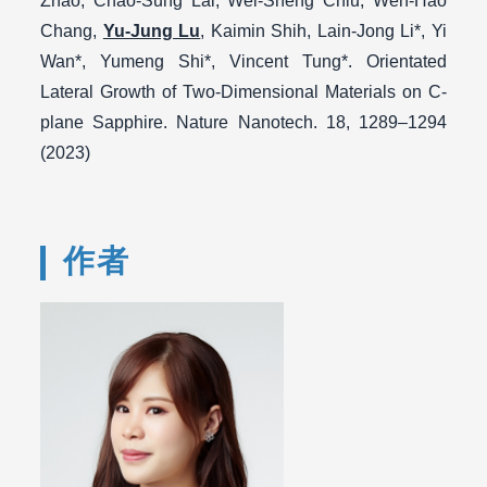
Zhao, Chao-Sung Lai, Wei-Sheng Chiu, Wen-Hao
Chang,
Yu-Jung Lu
, Kaimin Shih, Lain-Jong Li*, Yi
Wan*, Yumeng Shi*, Vincent Tung*. Orientated
Lateral Growth of Two-Dimensional Materials on C-
plane Sapphire. Nature Nanotech. 18, 1289–1294
(2023)
作者