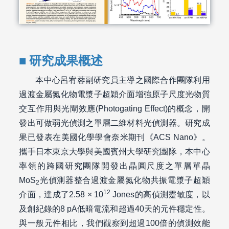
研究成果概述
本中心呂宥蓉副研究員主導之國際合作團隊利用
過渡金屬氮化物電漿子超穎介面增強原子尺度光物質
交互作用與光閘效應(Photogating Effect)的概念，開
發出可做弱光偵測之單層二維材料光偵測器。研究成
果已發表在美國化學學會奈米期刊《ACS Nano》。
攜手日本東京大學與美國賓州大學研究團隊，本中心
率領的跨國研究團隊開發出晶圓尺度之單層單晶
MoS
光偵測器整合過渡金屬氮化物共振電漿子超穎
2
12
介面，達成了2.58 × 10
Jones的高偵測靈敏度，以
及創紀錄的8 pA低暗電流和超過40天的元件穩定性。
與一般元件相比，我們觀察到超過100倍的偵測效能