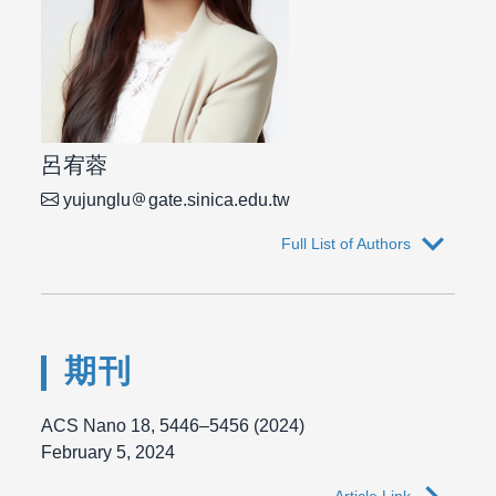
呂宥蓉
yujunglu
gate.sinica.edu.tw
expand_more
Full List of Authors
期刊
ACS Nano 18, 5446–5456 (2024)
February 5, 2024