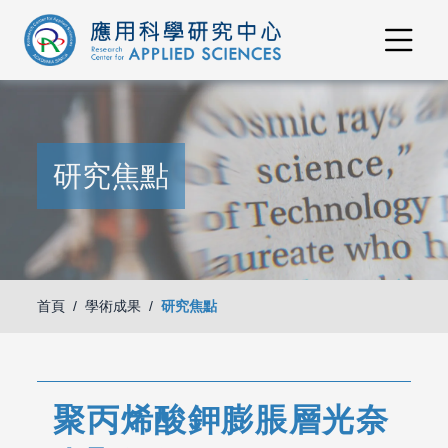
研究焦點
首頁
學術成果
研究焦點
聚丙烯酸鉀膨脹層光奈