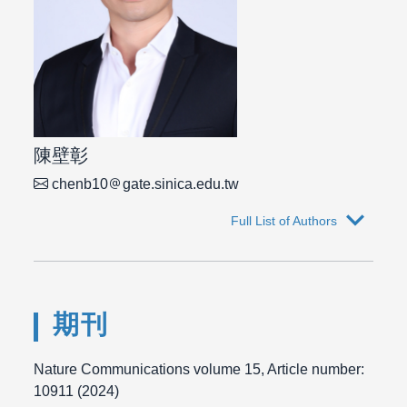
陳壁彰
chenb10
gate.sinica.edu.tw
expand_more
Full List of Authors
期刊
Nature Communications volume 15, Article number:
10911 (2024)