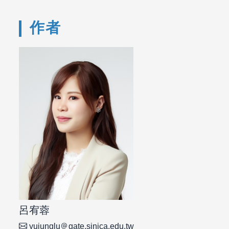
作者
呂宥蓉
yujunglu
gate.sinica.edu.tw