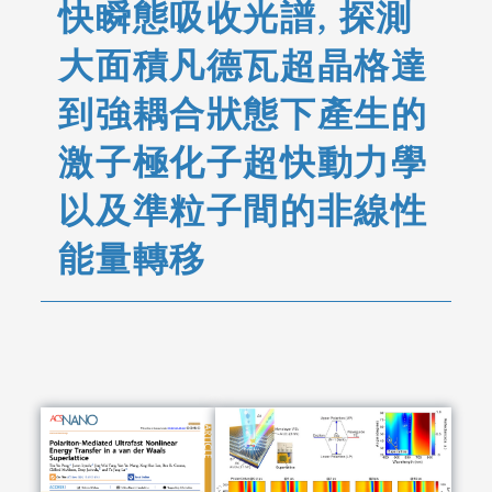
快瞬態吸收光譜, 探測
大面積凡德瓦超晶格達
到強耦合狀態下產生的
激子極化子超快動力學
以及準粒子間的非線性
能量轉移