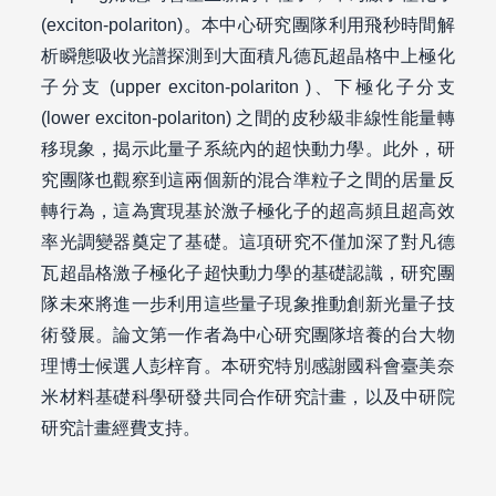
(exciton-polariton)。本中心研究團隊利用飛秒時間解
析瞬態吸收光譜探測到大面積凡德瓦超晶格中上極化
子分支 (upper exciton-polariton )、下極化子分支
(lower exciton-polariton) 之間的皮秒級非線性能量轉
移現象，揭示此量子系統內的超快動力學。此外，研
究團隊也觀察到這兩個新的混合準粒子之間的居量反
轉行為，這為實現基於激子極化子的超高頻且超高效
率光調變器奠定了基礎。這項研究不僅加深了對凡德
瓦超晶格激子極化子超快動力學的基礎認識，研究團
隊未來將進一步利用這些量子現象推動創新光量子技
術發展。論文第一作者為中心研究團隊培養的台大物
理博士候選人彭梓育。本研究特別感謝國科會臺美奈
米材料基礎科學研發共同合作研究計畫，以及中研院
研究計畫經費支持。