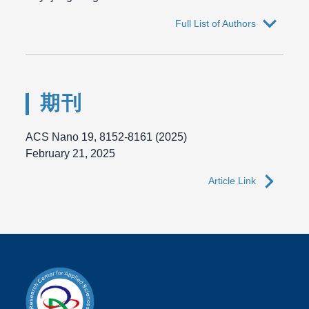
expand_more
Full List of Authors
期刊
ACS Nano 19, 8152-8161 (2025)
February 21, 2025
navigate_next
Article Link