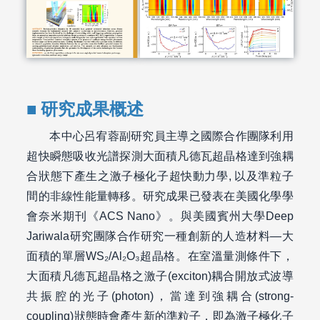
研究成果概述
本中心呂宥蓉副研究員主導之國際合作團隊利用
超快瞬態吸收光譜探測大面積凡德瓦超晶格達到強耦
合狀態下產生之激子極化子超快動力學, 以及準粒子
間的非線性能量轉移。研究成果已發表在美國化學學
會奈米期刊《ACS Nano》。與美國賓州大學Deep
Jariwala研究團隊合作研究一種創新的人造材料—大
面積的單層WS₂/Al₂O₃超晶格。在室溫量測條件下，
大面積凡德瓦超晶格之激子(exciton)耦合開放式波導
共振腔的光子(photon)，當達到強耦合(strong-
coupling)狀態時會產生新的準粒子，即為激子極化子