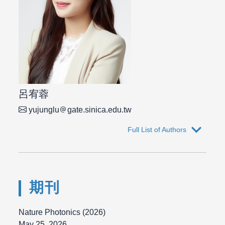
呂宥蓉
yujunglu
gate.sinica.edu.tw
expand_more
Full List of Authors
期刊
Nature Photonics (2026)
May 25, 2026