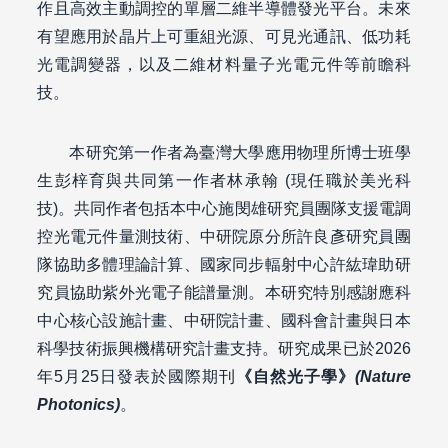
作且高效主動調控的單層二維半導體發光平台。未來
有望應用於晶片上可重組光源、可見光通訊、低功耗
光電調變器，以及二維材料量子光電元件等前瞻科
技。
本研究第一作者為臺灣大學應用物理所博士班學
生彭梓育與共同第一作者林承翰 (現任職於美光科
技)。共同作者包括本中心施閔雄研究員團隊支援電調
控光電元件量測技術、中研院原分所許良彥研究員團
隊協助多體理論計算、國家同步輻射中心許紘瑋助研
究員協助紫外光電子能譜量測。本研究特別感謝應科
中心核心設施計畫、中研院計畫、國科會計畫與日本
科學技術振興機構研究計畫支持。研究成果已於2026
年5月25日發表於國際期刊
《自然光子學》
(Nature
Photonics)
。