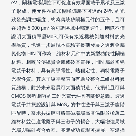
eV，閘極電場調控下可促進有效界面載子累積及三激
子形成，使元件在施加閘極偏壓下可達約 24% 的光
致發光調控幅度，約為傳統矽閘極元件的五倍，且可
在超過 5,000 μm² 的可調區域中穩定運作。團隊不僅
證明大面積單層MoS₂可保有接近機械剝離材料的光
學品質，也進一步展現本實驗室長期發展之過渡金屬
氮化物 HfN 可作為二維材料元件中的新型功能性閘極
材料。相較於傳統貴金屬或矽基電極，HfN 屬於陶瓷
電漿子材料，具有高導電性、熱穩定性、獨特電漿子
光學性質。其原子級平整表面有助於整合二維材料異
質結構，對於未來發展可大面積製造、低損耗且可與
CMOS 製程相容的二維光電元件具有關鍵意義。透過
電漿子共振腔設計與 MoS₂ 的中性激子與三激子能階
匹配時，奈米共振腔可將電磁場場高度侷限於極薄二
維材料並促進電漿子與三激子的耦合，大幅增強局域
光場與輻射複合效率。團隊成功實現可擴展、室溫操