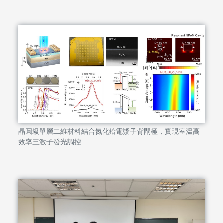
晶圓級單層二維材料結合氮化鉿電漿子背閘極，實現室溫高
效率三激子發光調控