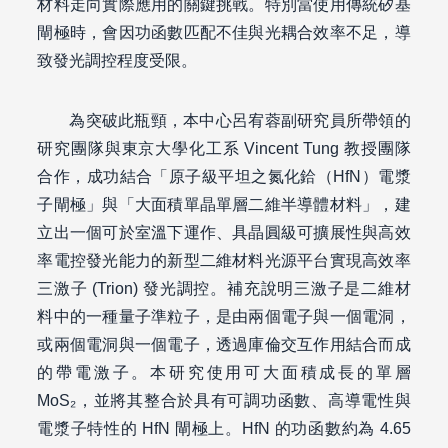
材料走向實際應用的關鍵挑戰。特別當使用傳統矽基
閘極時，會因功函數匹配不佳與光耦合效率不足，導
致發光調控程度受限。
為突破此瓶頸，本中心呂宥蓉副研究員所帶領的
研究團隊與東京大學化工系 Vincent Tung 教授團隊
合作，成功結合「原子級平坦之氮化鉿（HfN）電漿
子閘極」與「大面積單晶單層二維半導體材料」，建
立出一個可於室溫下運作、具晶圓級可擴展性與高效
率電控發光能力的新型二維材料光源平台實現高效率
三激子 (Trion) 發光調控。補充說明三激子是二維材
料中的一種量子準粒子，是由兩個電子與一個電洞，
或兩個電洞與一個電子，透過庫倫交互作用結合而成
的帶電激子。本研究使用可大面積成長的單層
MoS₂，並將其整合於具有可調功函數、高導電性與
電漿子特性的 HfN 閘極上。HfN 的功函數約為 4.65