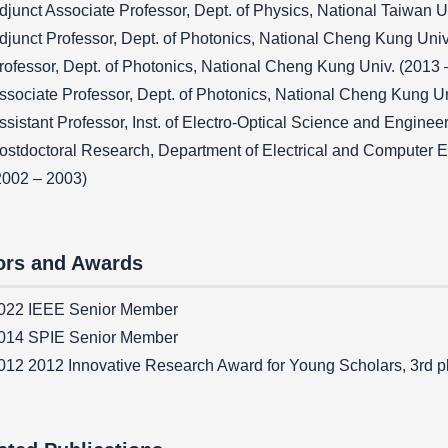
djunct Associate Professor, Dept. of Physics, National Taiwan U
djunct Professor, Dept. of Photonics, National Cheng Kung Univ
rofessor, Dept. of Photonics, National Cheng Kung Univ. (2013 
ssociate Professor, Dept. of Photonics, National Cheng Kung Un
ssistant Professor, Inst. of Electro-Optical Science and Engine
ostdoctoral Research, Department of Electrical and Computer En
2002 – 2003)
rs and Awards
022 IEEE Senior Member
014 SPIE Senior Member
012 2012 Innovative Research Award for Young Scholars, 3rd 