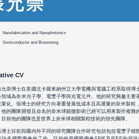
張允崇
Nanofabrication and Nanophotonics
Semiconductor and Biosensing
ative CV
張允崇博士在美國北卡羅來納州立大學電機與電腦工程系取得博
長領域為奈米光子學、電漿子學與光電元件。他的研究興趣主要
產業化。張博士的研究方向著重發展低成本且高通量的奈米製程，
，他的團隊開發且命名的奈米球鏡微影術已經可以用來製作複雜
。目前他的團隊也是世界上奈米球相關製程技術的領先團隊。
張博士目前與國內外不同的研究團隊合作研究包括包括電漿子積
加許多國際學會的工作，目前他是國際學會SPIE及IEEE的