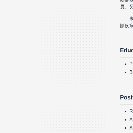
員。
斷疾
Educ
P
B
Posi
R
A
A