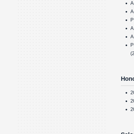
A
A
P
A
A
P
(
Hono
2
2
2