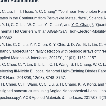
cted Publications
. C. Liu, H. H. Hsiao,
Y. C. Chang*
, “Nonlinear Two-photon Pu
tates in the Continuum from Perovskite Metasurface”, Science 
. Y. Li, C. C. Liu, W. C. Lai, Y. -C. Lan*, and
Y. C. Chang*
, “Quan
Thermal Hot Carriers with an AlGaN/GaN High‐Electron‐Mobility
100362.
. Y. Lin, C. C. Liu, Y. Y. Chen, K. Y. Chiu, J. D. Wu, B. L. Lin, C
hang*
, “Molecular chirality detection with periodic arrays of t
pplied Materials & Interfaces, 2021/01, 11(01), 1152–1157.
. C. Chou, C. Y. Lin, B. L. Lin, C. H. Wang, S. H. Chang, W. C. La
electing III-Nitride Elliptical Nanorod Light-Emitting Diodes Fa
CS Nano, 2018/08, 12(08), 8748–8757.
. H. Chien, C. H. Wang, C. C. Liu, S. H. Chang, K. V. Kong, and
esigned nanostructures using Angled Nanospherical-Lens Litho
pectroscopy”, ACS Applied Materials & Interfaces, 2017/07, 9(2