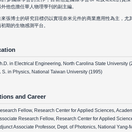
另外他也擔任華人物理學刊的副主編。
未來張博士的研究目標仍以實現奈米元件的商業應用性為主，尤
病初期的生物感測平台。
ation
h.D. in Electrical Engineering, North Carolina State University 
. S. in Physics, National Taiwan University (1995)
tions and Career
esearch Fellow, Research Center for Applied Sciences, Academ
ssociate Research Fellow, Research Center for Applied Scienc
djunct Associate Professor, Dept. of Photonics, National Yang-