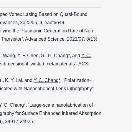
mped Vortex Lasing Based on Quasi-Bound
Advances, 2023/05, 9, eadf6649.
tifying the Plasmonic Generation Rate of Non
 Transistor”, Advanced Science, 2021/07, 8(13)
. H. Wang, Y. F. Chen, S. -H. Chang*, and
Y. C.
hree-dimensional twisted metamaterials”, ACS
i, K. Y. Lai, and
Y. C. Chang*
, “Polarization-
bricated with Nanospherical-Lens Lithography”,
Y. C. Chang*
, “Large-scale nanofabrication of
graphy for Surface Enhanced Infrared Absorption
9), 24917-24925.