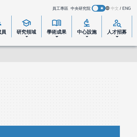
員工專區
中央研究院
中文
/
ENG
s
school
menu_book
biotech
person_search
成員
研究領域
學術成果
中心設施
人才招募