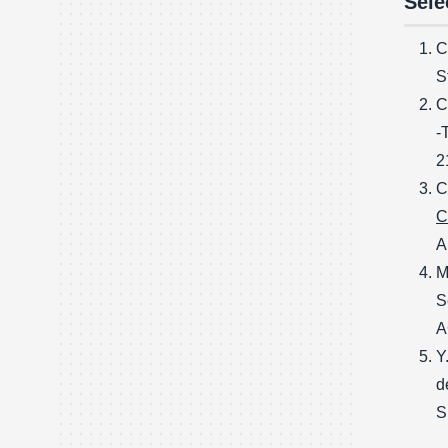
Sele
C
S
C
‐
2
C
C
A
M
S
A
Y
d
S