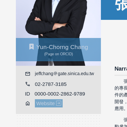
Yun-Chorng Chang
(Page on ORCID)
Narr
Mail
jeffchang
gate.sinica.edu.tw
call
02-2787-3185
的專
ID
0000-0002-2862-9789
件的
開發
Home
Website
應用
動參