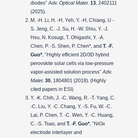
diodes"
Adv. Optical Mater.
13
, 2402111
(2025).
M. -H. Li, H. -H. Yeh, Y. -H. Chiang, U -
S. Jeng, C. -J. Su, H. -W. Shiu, Y. -J.
Hsu, N. Kosugi, T. Ohigashi, Y. -A.
Chen, P. -S. Shen, P. Chen*, and
T. -F.
Guo*
, "Highly efficient 2D/3D hybrid
perovskite solar cells via low-pressure
vapor-assisted solution process"
Adv.
Mater.
30
, 1804801 (2018). (Highly
cited papers in ESI)
Y. -K. Chih, J. -C. Wang, R. -T. Yang, C.
-C. Liu, Y. -C. Chang, Y. -S. Fu, W. -C.
Lai, P. Chen, T. -C. Wen, Y. -C. Huang,
C. -S. Tsao, and
T. -F. Guo*
, "NiOx
electrode interlayer and