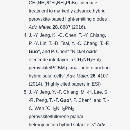
CH
NH
/CH
NH
PbBr
interface
3
2
3
3
3
treatment to markedly advance hybrid
perovskite-based light-emitting diodes",
Adv. Mater.
28
, 8687 (2016).
J. -Y. Jeng, K. -C. Chen, T. -Y. Chiang,
P. -Y. Lin, T. -D. Tsai, Y. -C. Chang,
T. -F.
Guo*
, and P. Chen* "Nickel oxide
electrode interlayer in CH
NH
PbI
3
3
3
perovskite/PCBM planar-heterojunction
hybrid solar cells"
Adv. Mater.
26
, 4107
(2014). (Highly cited papers in ESI)
J. -Y. Jeng, Y. -F. Chiang, M. -H. Lee, S.
-R. Peng,
T. -F. Guo*
, P. Chen*, and T. -
C. Wen "CH
NH
PbI
3
3
3
perovskite/fullerene planar-
heterojunction hybrid solar cells"
Adv.