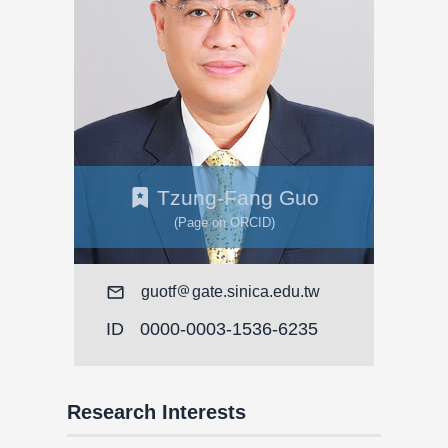
Tzung-Fang Guo
(Page on ORCID)
Mail
guotf
gate.sinica.edu.tw
ID
0000-0003-1536-6235
Research Interests