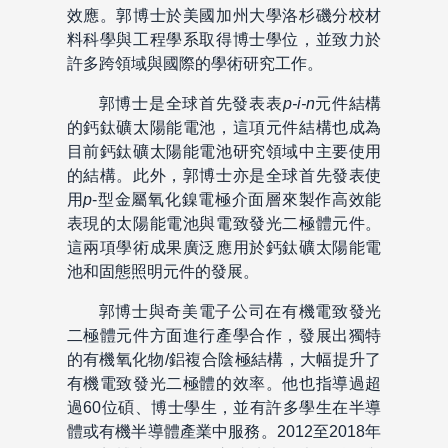
效應。郭博士於美國加州大學洛杉磯分校材
料科學與工程學系取得博士學位，並致力於
許多跨領域與國際的學術研究工作。
郭博士是全球首先發表表
p-i-n
元件結構
的鈣鈦礦太陽能電池，這項元件結構也成為
目前鈣鈦礦太陽能電池研究領域中主要使用
的結構。此外，郭博士亦是全球首先發表使
用
p
-型金屬氧化鎳電極介面層來製作高效能
表現的太陽能電池與電致發光二極體元件。
這兩項學術成果廣泛應用於鈣鈦礦太陽能電
池和固態照明元件的發展。
郭博士與奇美電子公司在有機電致發光
二極體元件方面進行產學合作，發展出獨特
的有機氧化物/鋁複合陰極結構，大幅提升了
有機電致發光二極體的效率。他也指導過超
過60位碩、博士學生，並有許多學生在半導
體或有機半導體產業中服務。2012至2018年