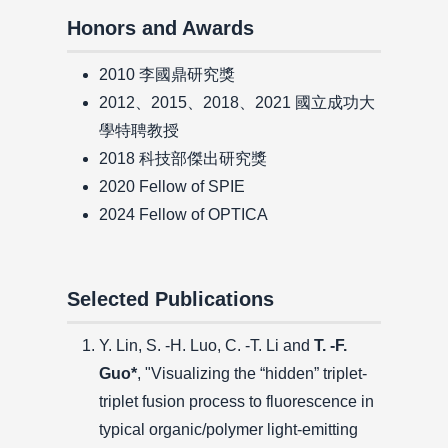
Honors and Awards
2010 李國鼎研究獎
2012、2015、2018、2021 國立成功大
學特聘教授
2018 科技部傑出研究獎
2020 Fellow of SPIE
2024 Fellow of OPTICA
Selected Publications
Y. Lin, S. -H. Luo, C. -T. Li and
T. -F.
Guo*
, "Visualizing the “hidden” triplet-
triplet fusion process to fluorescence in
typical organic/polymer light-emitting