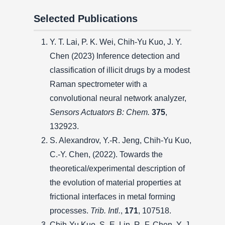
Selected Publications
Y. T. Lai, P. K. Wei, Chih-Yu Kuo, J. Y.
Chen (2023) Inference detection and
classification of illicit drugs by a modest
Raman spectrometer with a
convolutional neural network analyzer,
Sensors Actuators B: Chem.
375
,
132923.
S. Alexandrov, Y.-R. Jeng, Chih-Yu Kuo,
C.-Y. Chen, (2022). Towards the
theoretical/experimental description of
the evolution of material properties at
frictional interfaces in metal forming
processes.
Trib. Intl.
,
171
, 107518.
Chih-Yu Kuo, S.-E. Lin, R.-F. Chen, Y.-J.