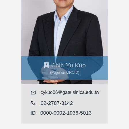
Chih-Yu Kuo
(Page on ORCID)
Mail
cykuo06
gate.sinica.edu.tw
call
02-2787-3142
ID
0000-0002-1936-5013