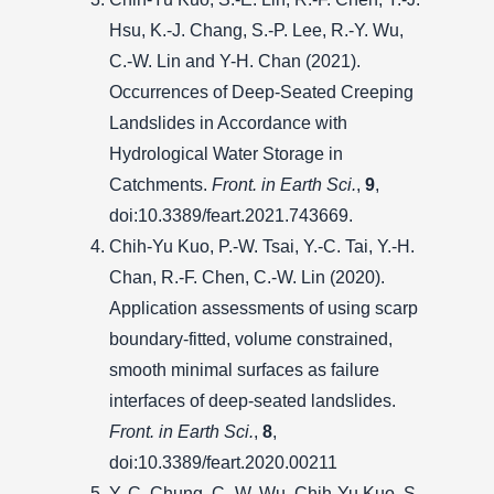
Hsu, K.-J. Chang, S.-P. Lee, R.-Y. Wu,
C.-W. Lin and Y-H. Chan (2021).
Occurrences of Deep-Seated Creeping
Landslides in Accordance with
Hydrological Water Storage in
Catchments.
Front. in Earth Sci.
,
9
,
doi:10.3389/feart.2021.743669.
Chih-Yu Kuo, P.-W. Tsai, Y.-C. Tai, Y.-H.
Chan, R.-F. Chen, C.-W. Lin (2020).
Application assessments of using scarp
boundary-fitted, volume constrained,
smooth minimal surfaces as failure
interfaces of deep-seated landslides.
Front. in Earth Sci.
,
8
,
doi:10.3389/feart.2020.00211
Y. C. Chung, C.-W. Wu, Chih-Yu Kuo, S.