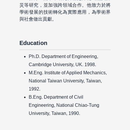
災等研究，並加強跨領域合作。他致力於將
學術發展的技術轉化為實際應用，為學術界
與社會做出貢獻。
Education
Ph.D. Department of Engineering,
Cambridge University, UK. 1998.
M.Eng. Institute of Applied Mechanics,
National Taiwan University, Taiwan,
1992.
B.Eng. Department of Civil
Engineering, National Chiao-Tung
University, Taiwan, 1990.