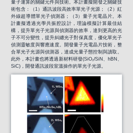
量子運算的關鍵元件與技術。本計畫擬開發之關鍵技
術包含：（1）通訊波段高效率單光子光源；（2）紅
外線超導體單光子偵測器；（3）量子光電晶片。本
計畫擬透過光學共振腔設計，理論模擬計算最佳結
構，提升單光子光源與偵測器的效率，達到更高的光
子不可分變性，提升糾纏光子對保真度，優化單光子
偵測靈敏度與響應速度。開發量子光電晶片技術，整
合單光子光源與偵測器，達成光量子態控制與讀取。
此外，本計畫也將透過新材料研發(SiO₂/SiN、hBN、
SiC)，開發通訊波段室溫操作的單光子光源。