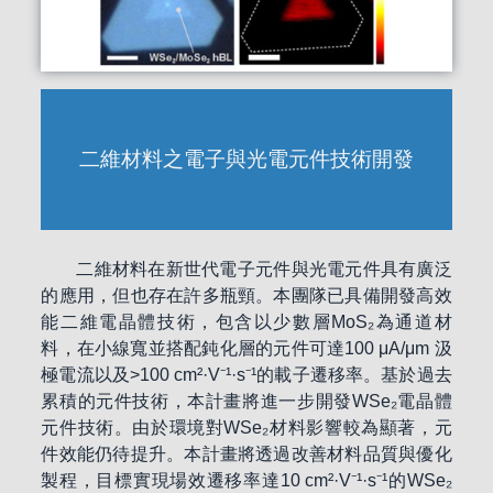
二維材料之電子與光電元件技術開發
二維材料在新世代電子元件與光電元件具有廣泛
的應用，但也存在許多瓶頸。本團隊已具備開發高效
能二維電晶體技術，包含以少數層MoS₂為通道材
料，在小線寬並搭配鈍化層的元件可達100 μA/μm 汲
極電流以及>100 cm²·V⁻¹·s⁻¹的載子遷移率。基於過去
累積的元件技術，本計畫將進一步開發WSe₂電晶體
元件技術。由於環境對WSe₂材料影響較為顯著，元
件效能仍待提升。本計畫將透過改善材料品質與優化
製程，目標實現場效遷移率達10 cm²·V⁻¹·s⁻¹的WSe₂